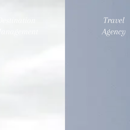
CHI SIAMO
SETTORI DI INTERESSE
IL GRUPPO B
Destination
Travel
anagement
Agency